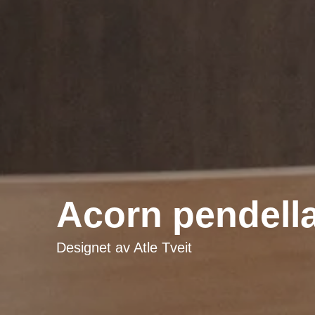
Acorn pendel
Designet av
Atle Tveit