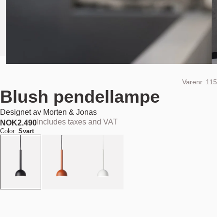
Varenr.
115
Blush pendellampe
Designet av
Morten & Jonas
Includes taxes and VAT
NOK
2.490
Color:
Svart