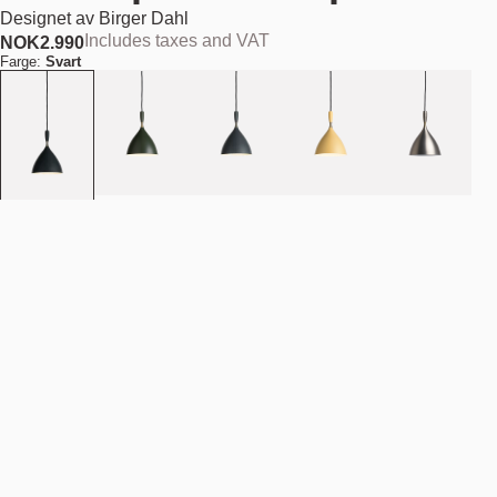
Designet av
Birger Dahl
Includes taxes and VAT
NOK
2.990
Farge:
Svart
Legg i handlekurv
NOK 2.990
Estimert forsendelsesdato:
August 11, 2026