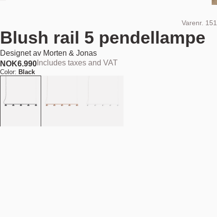
Varenr.
151
Blush rail 5 pendellampe
Designet av
Morten & Jonas
Includes taxes and VAT
NOK
6.990
Color:
Black
Legg i handlekurv
NOK 6.990
Estimert forsendelsesdato:
August 11, 2026
Finn din nærmeste butikk