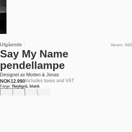
Utgående
Varenr.
660
Say My Name
pendellampe
Designet av
Morten & Jonas
Includes taxes and VAT
NOK
12.990
Farge:
Røykgrå, blank