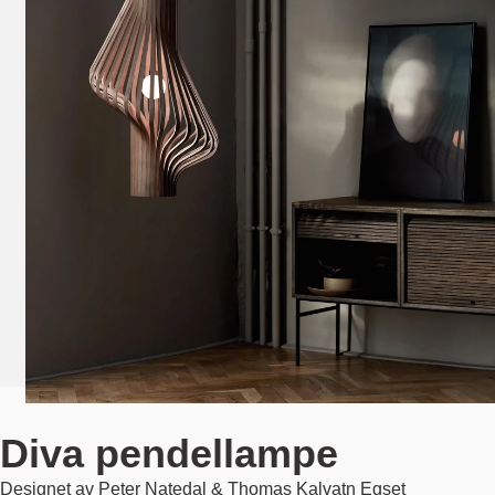
Diva pendellampe
Designet av
Peter Natedal & Thomas Kalvatn Egset