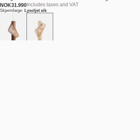
Includes taxes and VAT
NOK
31.990
Skjermfarge:
Lysoljet eik
Legg i handlekurv
NOK 31.990
Estimert forsendelsesdato:
August 11, 2026
Finn din nærmeste butikk
Beskrivelse