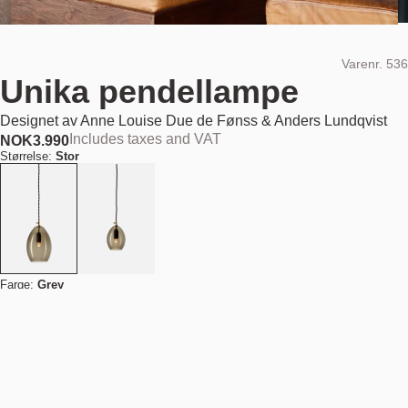
Varenr.
536
Unika pendellampe
Designet av
Anne Louise Due de Fønss & Anders Lundqvist
Includes taxes and VAT
NOK
3.990
Størrelse:
Stor
Farge:
Grey