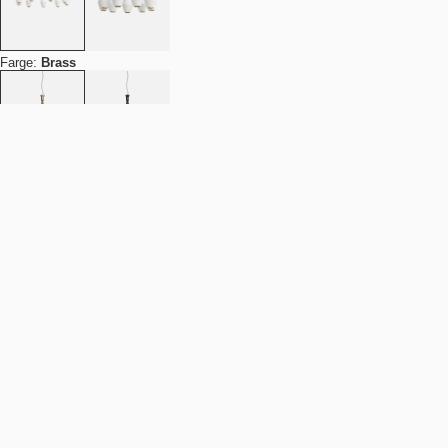
Farge:
Brass
Legg i handlekurv
NOK 36.490
Finn din nærmeste butikk
Beskrivelse