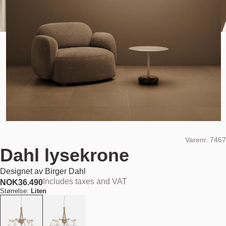
Varenr.
7467
Dahl lysekrone
Designet av
Birger Dahl
Includes taxes and VAT
NOK
36.490
Størrelse:
Liten