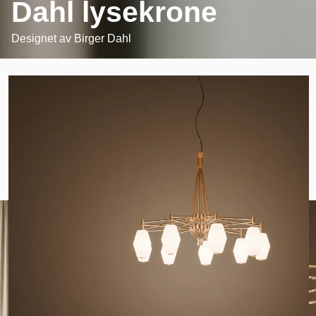
Dahl lysekrone
Designet av
Birger Dahl