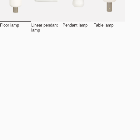
Floor lamp
Linear pendant
Pendant lamp
Table lamp
lamp
Legg i handlekurv
NOK 7.490
Estimert forsendelsesdato:
August 11, 2026
Finn din nærmeste butikk
Detaljer
Spesifikasjoner