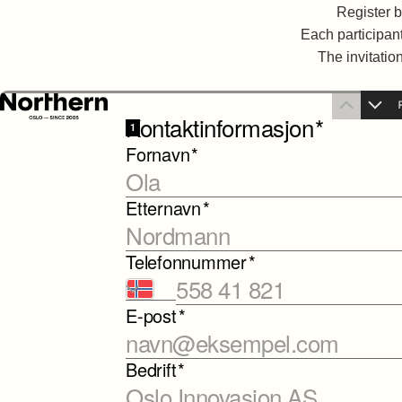
Register by
Each participant
The invitatio