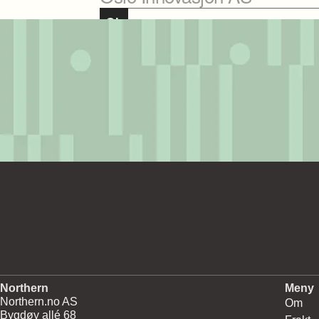
Northern
Meny
Northern.no AS
Om
Bygdøy allé 68