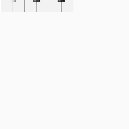
Legg i handlekurv
NOK 5.592
Estimert forsendelsesdato:
August 11, 2026
Finn din nærmeste butikk
Beskrivelse
Acorn gulvlampe videreutvikler den populære pendellampens kjente
organiske appell.