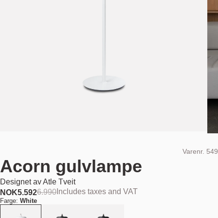
Varenr.
549
Acorn gulvlampe
Designet av
Atle Tveit
Includes taxes and VAT
6.990
NOK
5.592
Farge:
White