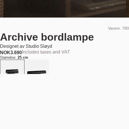
Varenr.
780
Archive bordlampe
Designet av
Studio Sløyd
Includes taxes and VAT
NOK
3.690
Størrelse:
25 cm
Farge:
Svart/stål