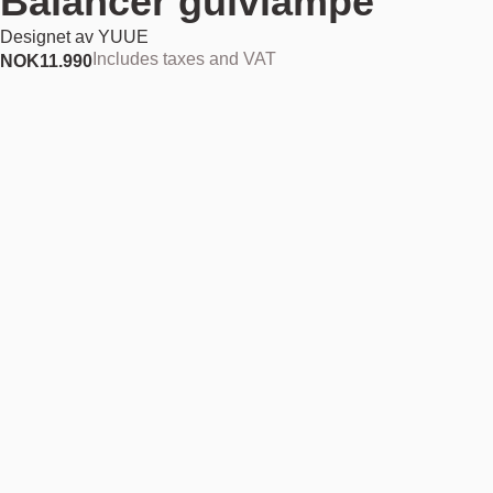
Balancer gulvlampe
Designet av
YUUE
Includes taxes and VAT
NOK
11.990
Ute av lager
NOK 11.990
Finn din nærmeste butikk
Beskrivelse
Balancer er et blikkfang i både funksjon og form. Ekspertmessig laget i
svart, pulverlakkert stål, tilbyr denne gulvlampen en fantastisk
kombinasjon av lys, geometri og stil. Formet av rene, arkitektoniske
linjer og klassiske geometriske former, er Balancer unikt interaktiv.
Laget i form av en sylinder, forankrer en tung base strukturen solid til