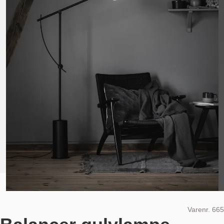
Varenr.
665