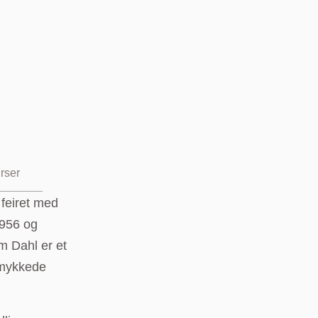
rser
 feiret med
1956 og
m Dahl er et
smykkede