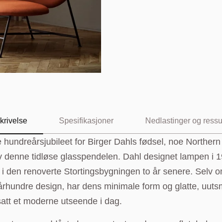
krivelse
Spesifikasjoner
Nedlastinger og ressu
Product Sheet:
Last ned
materiale: Glass
hundreårsjubileet for Birger Dahls fødsel, noe Northern
User Manual:
Last ned
farge: Opalhvit matt
v denne tidløse glasspendelen. Dahl designet lampen i 
materiale: Stål
n i den renoverte Stortingsbygningen to år senere. Selv o
farger: Messing matt eller mørk grå
-århundre design, har dens minimale form og glatte, uut
ng: Svart gummi, 370 cm
tsatt et moderne utseende i dag.
 E27, maks. 100 W