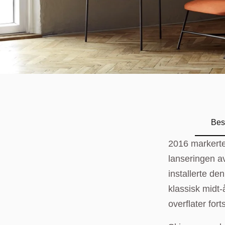
Bes
Skjerm
2016 markerte 
Skjerm
lanseringen a
Kropps
installerte de
Kropps
klassisk midt
Ledni
overflater for
Pære: