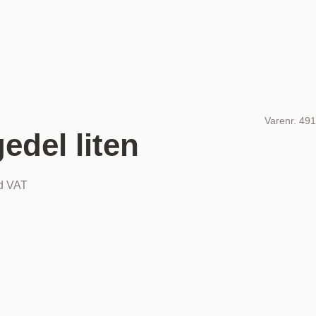
Varenr.
491
edel liten
nd VAT