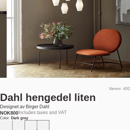
Varenr.
492
Dahl hengedel liten
Designet av
Birger Dahl
Includes taxes and VAT
NOK
800
Color:
Dark grey