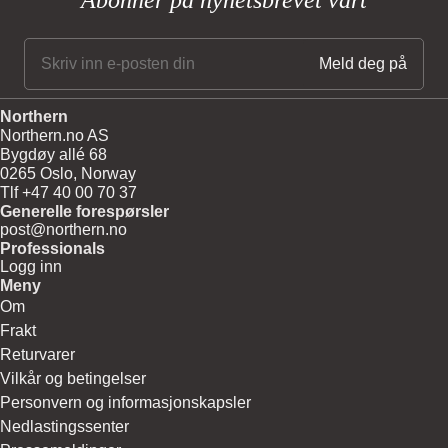
CE
For direkte tilkobling til elektrisk anlegg kreves en sertifisert elektriker.
Northern
Northern.no AS
Bygdøy allé 68
0265 Oslo, Norway
Tlf +47 40 00 70 37
Generelle forespørsler
post@northern.no
Professionals
Logg inn
Meny
Om
Frakt
Returvarer
Vilkår og betingelser
Personvern og informasjonskapsler
Nedlastingssenter