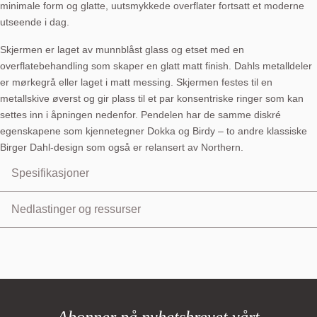
minimale form og glatte, uutsmykkede overflater fortsatt et moderne
utseende i dag.
Skjermen er laget av munnblåst glass og etset med en
overflatebehandling som skaper en glatt matt finish. Dahls metalldeler
er mørkegrå eller laget i matt messing. Skjermen festes til en
metallskive øverst og gir plass til et par konsentriske ringer som kan
settes inn i åpningen nedenfor. Pendelen har de samme diskré
egenskapene som kjennetegner Dokka og Birdy – to andre klassiske
Birger Dahl-design som også er relansert av Northern.
Spesifikasjoner
Skjermmateriale: Glass
Nedlastinger og ressurser
Skjermfarge: Opalhvit matt
Kroppsmateriale: Stål
Product Sheet:
Last ned
Kroppsfarger: Messing matt eller mørk grå
User Manual:
Last ned
Ledning: Svart gummi, 370 cm
Pære: E27, maks. 100 W
Spenning: 220V - 240V ~ 50Hz
Nettovekt: 2,1 kg
Abonner på nyhetsbrevet vårt