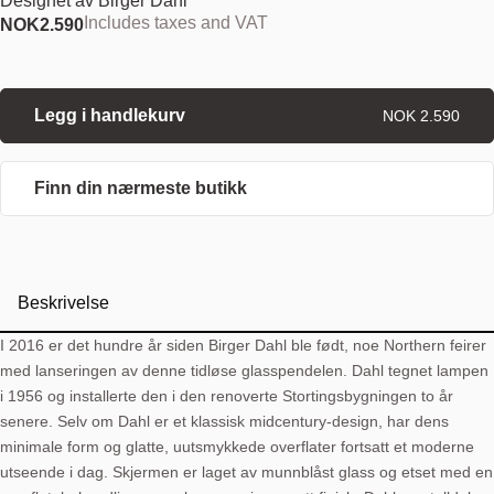
Designet av
Birger Dahl
Includes taxes and VAT
NOK
2.590
Legg i handlekurv
NOK 2.590
Finn din nærmeste butikk
Beskrivelse
I 2016 er det hundre år siden Birger Dahl ble født, noe Northern feirer
med lanseringen av denne tidløse glasspendelen. Dahl tegnet lampen
i 1956 og installerte den i den renoverte Stortingsbygningen to år
senere. Selv om Dahl er et klassisk midcentury-design, har dens
minimale form og glatte, uutsmykkede overflater fortsatt et moderne
utseende i dag. Skjermen er laget av munnblåst glass og etset med en