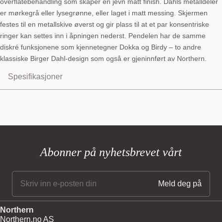
overflatebehandling som skaper en jevn matt finish. Dahls metalldeler
er mørkegrå eller lysegrønne, eller laget i matt messing. Skjermen
festes til en metallskive øverst og gir plass til at et par konsentriske
ringer kan settes inn i åpningen nederst. Pendelen har de samme
diskré funksjonene som kjennetegner Dokka og Birdy – to andre
klassiske Birger Dahl-design som også er gjeninnført av Northern.
Spesifikasjoner
Abonner på nyhetsbrevet vårt
Northern
Northern.no AS