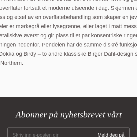
erflater fortsatt et moderne utseende i dag. Skjermen e
s og etset av en overflatebehandling som skaper en jevn
ler er mørkegrå eller lysegrønne, eller laget i matt mes
metallskive øverst og gir plass til et par konsentriske ring
åpningen nedenfor. Pendelen har de samme diskré funks
Dokka og Birdy – to andre klassiske Birger Dahl-design
 Northern.
Abonner på nyhetsbrevet vårt