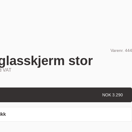
Varenr.
444
glasskjerm stor
nd VAT
NOK 3.290
ikk