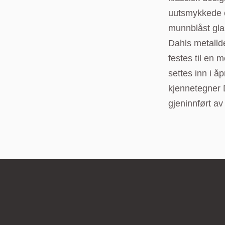
uutsmykkede ov
munnblåst glas
Dahls metallde
festes til en 
settes inn i 
kjennetegner 
gjeninnført av