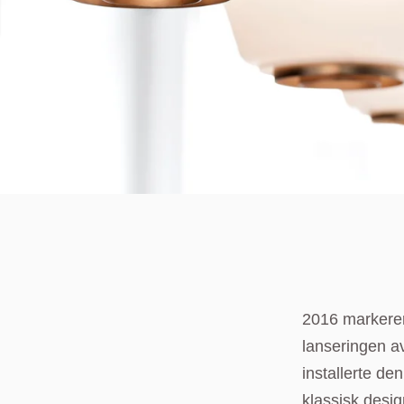
2016 markerer
lanseringen a
installerte de
klassisk desig