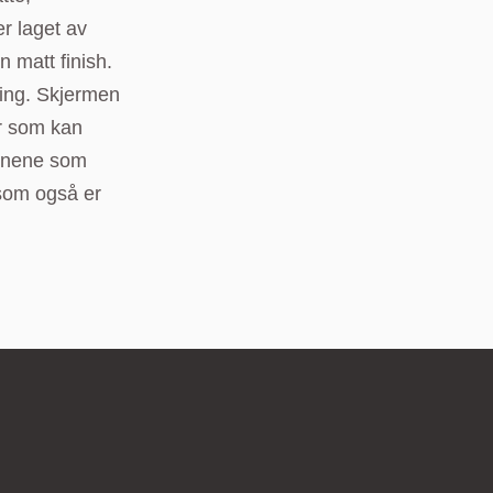
r laget av
 matt finish.
sing. Skjermen
er som kan
jonene som
 som også er