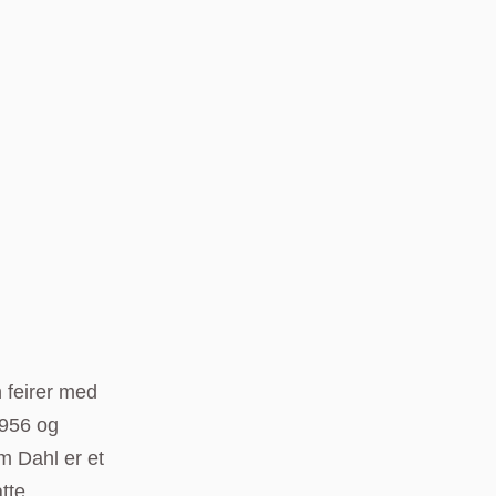
 feirer med
1956 og
m Dahl er et
tte,