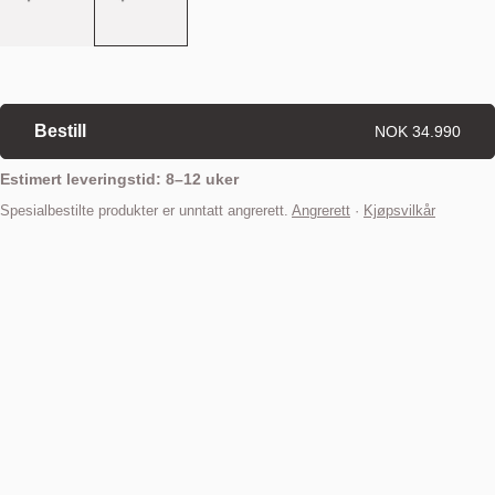
Bestill
NOK 34.990
Estimert leveringstid: 8–12 uker
Spesialbestilte produkter er unntatt angrerett.
Angrerett
·
Kjøpsvilkår
Finn din nærmeste butikk
Beskrivelse
Daybe Daybed, fra den norske designduoen Morten & Jonas, gir
ethvert hjem en følelse av luksus, eleganse og allsidighet, og er den
ideelle måten å tilføre ekstra sitteplasser og soveløsninger til en stue,
et soverom eller et hjemmekontor.