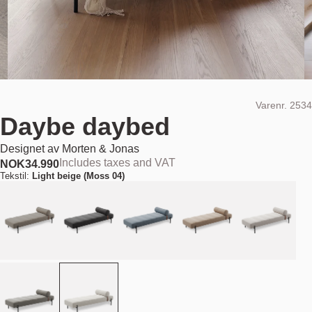
Varenr.
2534
Daybe daybed
Designet av
Morten & Jonas
Includes taxes and VAT
NOK
34.990
Tekstil:
Light beige (Moss 04)