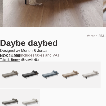
Varenr.
2531
Daybe daybed
Designet av
Morten & Jonas
Includes taxes and VAT
NOK
24.990
Tekstil:
Brown (Brusvik 66)