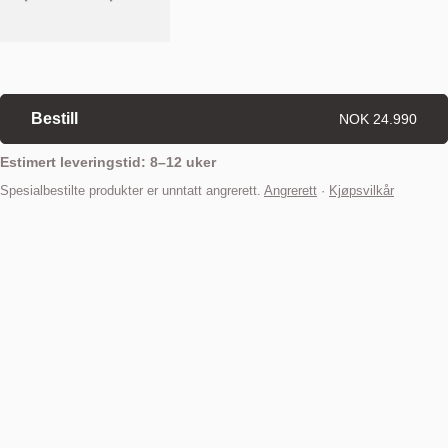
Bestill
NOK 24.990
Estimert leveringstid: 8–12 uker
Spesialbestilte produkter er unntatt angrerett.
Angrerett
·
Kjøpsvilkår
Finn din nærmeste butikk
Beskrivelse
Daybe Daybed, fra den norske designduoen Morten & Jonas, gir
ethvert hjem en følelse av luksus, eleganse og allsidighet, og er den
ideelle måten å tilføre ekstra sitteplasser og soveløsninger til en stue,
et soverom eller et hjemmekontor.