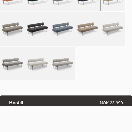
Bestill
NOK 23.990
Estimert leveringstid: 8–12 uker
Spesialbestilte produkter er unntatt angrerett.
Angrerett
·
Kjøpsvilkår