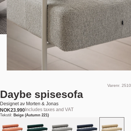
Varenr.
2510
Daybe spisesofa
Designet av
Morten & Jonas
Includes taxes and VAT
NOK
23.990
Tekstil:
Beige (Autumn 221)