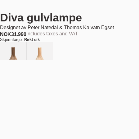
Diva gulvlampe
Designet av
Peter Natedal & Thomas Kalvatn Egset
Includes taxes and VAT
NOK
31.990
Skjermfarge:
Røkt eik
Ute av lager
NOK 31.990
Estimert forsendelsesdato:
August 11, 2026
Finn din nærmeste butikk