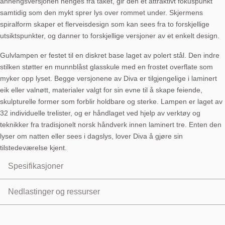
anhengsversjonen henges fra taket, gir den et attraktivt fokuspunkt
samtidig som den mykt sprer lys over rommet under. Skjermens
spiralform skaper et flerveisdesign som kan sees fra to forskjellige
utsiktspunkter, og danner to forskjellige versjoner av et enkelt design.
Gulvlampen er festet til en diskret base laget av polert stål. Den indre
stilken støtter en munnblåst glasskule med en frostet overflate som
myker opp lyset. Begge versjonene av Diva er tilgjengelige i laminert
eik eller valnøtt, materialer valgt for sin evne til å skape feiende,
skulpturelle former som forblir holdbare og sterke. Lampen er laget av
32 individuelle trelister, og er håndlaget ved hjelp av verktøy og
teknikker fra tradisjonelt norsk håndverk innen laminert tre. Enten den
lyser om natten eller sees i dagslys, lover Diva å gjøre sin
tilstedeværelse kjent.
Spesifikasjoner
Gulvlampe (pendel også tilgjengelig)
Nedlastinger og ressurser
Skjermmateriale: Eikefiner, laminert kryssfiner
Skjermfarge: Eik eller røkt eik
Product Sheet:
Last ned
Glasskjermmateriale: Munnblåst glass
User Manual:
Last ned