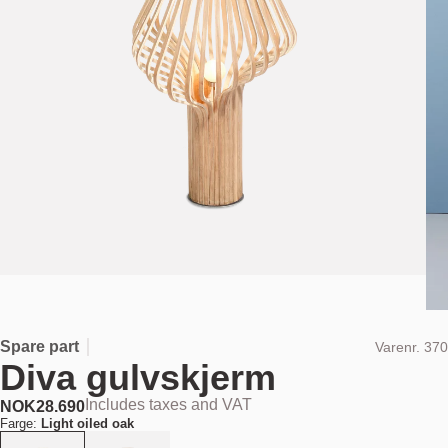
Spare part
Varenr.
370
Diva gulvskjerm
Includes taxes and VAT
NOK
28.690
Farge:
Light oiled oak