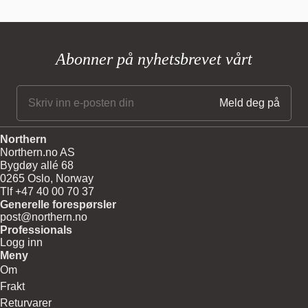
Glasskjermfarge: Opalhvit matt
Kroppsmateriale og -farge: Stål
Ledning: Transparent, 200 cm
Dimmerbryter: Transparent
Abonner på nyhetsbrevet vårt
Pære: G9, maks. 6 W LED kun (dimbar)
220V - 240V ~ 50Hz
Nettovekt: 7 kg
CE
Northern
Northern.no AS
Bygdøy allé 68
0265 Oslo, Norway
Tlf +47 40 00 70 37
Generelle forespørsler
post@northern.no
Professionals
Logg inn
Meny
Om
Frakt
Returvarer