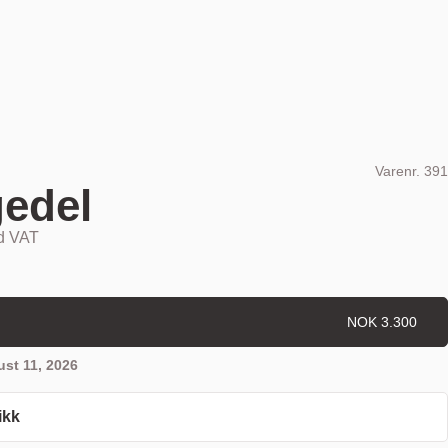
Varenr.
391
gedel
nd VAT
NOK 3.300
st 11, 2026
ikk