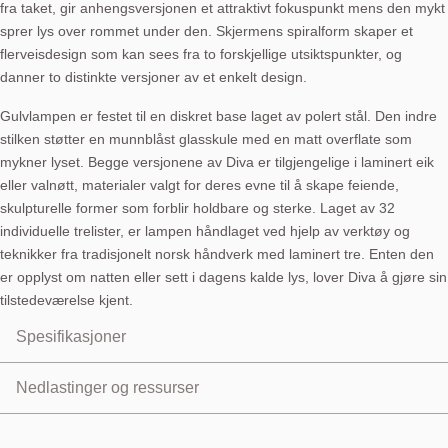
fra taket, gir anhengsversjonen et attraktivt fokuspunkt mens den mykt
sprer lys over rommet under den. Skjermens spiralform skaper et
flerveisdesign som kan sees fra to forskjellige utsiktspunkter, og
danner to distinkte versjoner av et enkelt design.
Gulvlampen er festet til en diskret base laget av polert stål. Den indre
stilken støtter en munnblåst glasskule med en matt overflate som
mykner lyset. Begge versjonene av Diva er tilgjengelige i laminert eik
eller valnøtt, materialer valgt for deres evne til å skape feiende,
skulpturelle former som forblir holdbare og sterke. Laget av 32
individuelle trelister, er lampen håndlaget ved hjelp av verktøy og
teknikker fra tradisjonelt norsk håndverk med laminert tre. Enten den
er opplyst om natten eller sett i dagens kalde lys, lover Diva å gjøre sin
tilstedeværelse kjent.
Spesifikasjoner
Pendant lamp (floor also available)
Nedlastinger og ressurser
Shade material: Oak veneer, laminated plywood
Shade colour: Oak or smoked oak
User Manual:
Last ned
Glass shade material: Mouth blown glass
Product Sheet:
Last ned