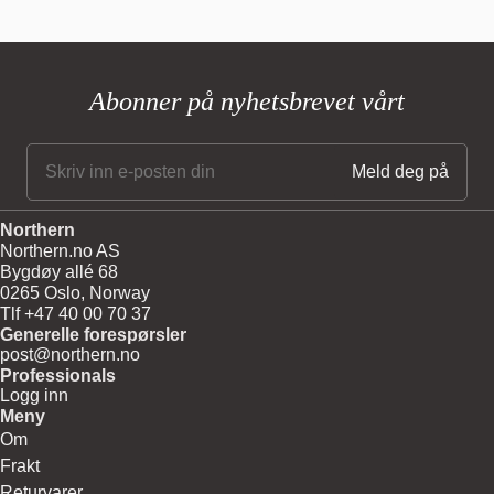
Glass shade colour: Opal white matt
Body material and colour: Steel
Wire: Transparent, 370 cm
Bulb: G9, Max. 6 W LED only (dimmable)
Abonner på nyhetsbrevet vårt
220V - 240V ~ 50Hz
Net weight: 4.5 kg
CE
For direct connection to electrical system, a certified electrician is
required.
Northern
Northern.no AS
Bygdøy allé 68
0265 Oslo, Norway
Tlf +47 40 00 70 37
Generelle forespørsler
post@northern.no
Professionals
Logg inn
Meny
Om
Frakt
Returvarer