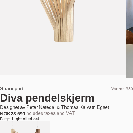
Spare part
Varenr.
380
Diva pendelskjerm
Designet av
Peter Natedal & Thomas Kalvatn Egset
Includes taxes and VAT
NOK
28.690
Farge:
Light oiled oak