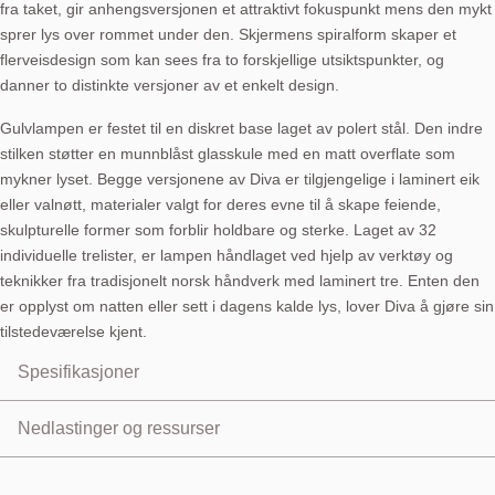
fra taket, gir anhengsversjonen et attraktivt fokuspunkt mens den mykt
sprer lys over rommet under den. Skjermens spiralform skaper et
flerveisdesign som kan sees fra to forskjellige utsiktspunkter, og
danner to distinkte versjoner av et enkelt design.
Gulvlampen er festet til en diskret base laget av polert stål. Den indre
stilken støtter en munnblåst glasskule med en matt overflate som
mykner lyset. Begge versjonene av Diva er tilgjengelige i laminert eik
eller valnøtt, materialer valgt for deres evne til å skape feiende,
skulpturelle former som forblir holdbare og sterke. Laget av 32
individuelle trelister, er lampen håndlaget ved hjelp av verktøy og
teknikker fra tradisjonelt norsk håndverk med laminert tre. Enten den
er opplyst om natten eller sett i dagens kalde lys, lover Diva å gjøre sin
tilstedeværelse kjent.
Spesifikasjoner
Pendant lamp (floor also available)
Nedlastinger og ressurser
Shade material: Oak veneer, laminated plywood
Shade colour: Oak or smoked oak
User Manual:
Last ned
Glass shade material: Mouth blown glass
Product Sheet:
Last ned