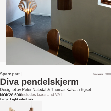
Spare part
Varenr.
380
Diva pendelskjerm
Designet av
Peter Natedal & Thomas Kalvatn Egset
Includes taxes and VAT
NOK
28.690
Farge:
Light oiled oak