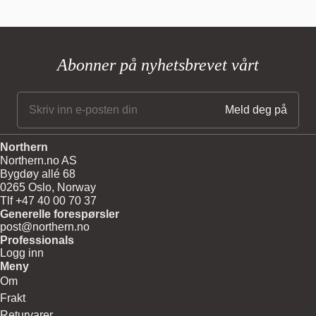
Glass shade colour: Opal white matt
Body material and colour: Steel
Wire: Transparent, 370 cm
Bulb: G9, Max. 6 W LED only (dimmable)
Abonner på nyhetsbrevet vårt
220V - 240V ~ 50Hz
Net weight: 4.5 kg
CE
For direct connection to electrical system, a certified electrician is
required.
Northern
Northern.no AS
Bygdøy allé 68
0265 Oslo, Norway
Tlf +47 40 00 70 37
Generelle forespørsler
post@northern.no
Professionals
Logg inn
Meny
Om
Frakt
Returvarer