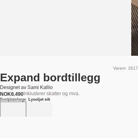
Varenr.
2617
Expand bordtillegg
Designet av
Sami Kallio
Inkluderer skatter og mva.
NOK
6.490
Bordplatefarge:
Lysoljet eik