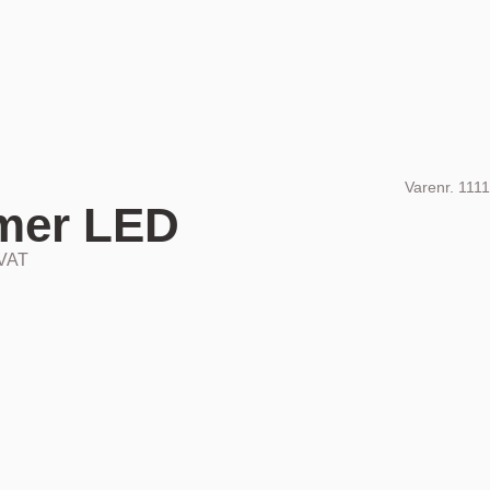
Varenr.
1111
mer LED
 VAT