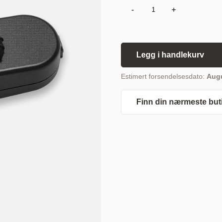
-
+
Legg i handlekurv
Estimert forsendelsesdato:
Augu
Finn din nærmeste but