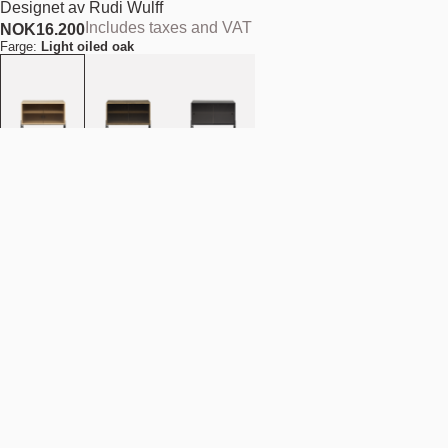
Designet av
Rudi Wulff
Includes taxes and VAT
NOK
16.200
Farge:
Light oiled oak
Type:
Lave bein
Størrelse:
75 cm