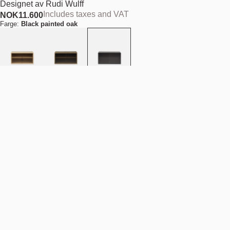
Designet av
Rudi Wulff
Includes taxes and VAT
NOK
11.600
Farge:
Black painted oak
Type:
Veggmontert
Størrelse:
75 cm