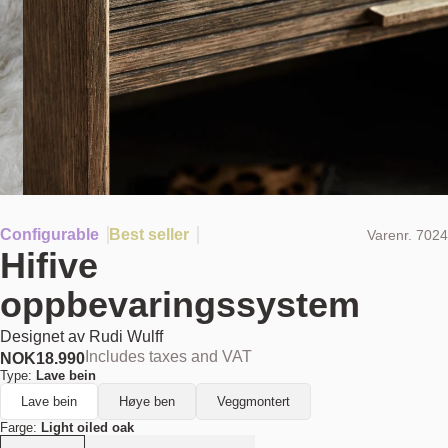
Configurable
Best seller
Varenr.
7024
Hifive
oppbevaringssystem
Designet av
Rudi Wulff
Includes taxes and VAT
NOK
18.990
Type:
Lave bein
Lave bein
Høye ben
Veggmontert
Farge:
Light oiled oak