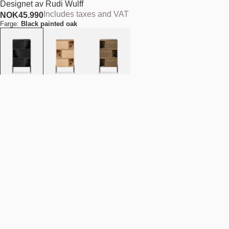
Designet av
Rudi Wulff
Includes taxes and VAT
NOK
45.990
Farge:
Black painted oak
Legg i handlekurv
NOK 45.990
Finn din nærmeste butikk
Beskrivelse
Dette lekre oppbevaringssystemet er så kult som det kan bli; det hilser