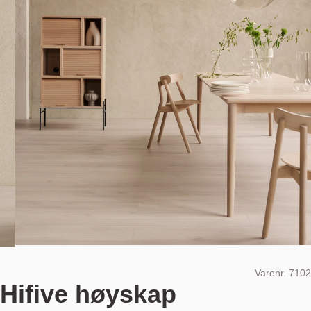
Varenr.
7102
Hifive høyskap