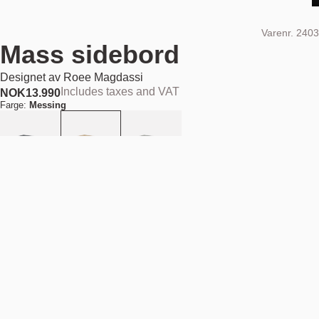
Varenr.
2403
Mass sidebord
Designet av
Roee Magdassi
Includes taxes and VAT
NOK
13.990
Farge:
Messing
Legg i handlekurv
NOK 13.990
Estimert forsendelsesdato:
August 11, 2026
Finn din nærmeste butikk