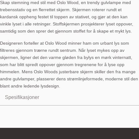
Skap stemning med stil med Oslo Wood, en trendy gulvlampe med
trebensstativ og en flerrettet skjerm. Skjermen roterer rundt et
kardansk oppheng festet til toppen av stativet, og gjør at den kan
vinkle lyset i alle retninger. Stoffskjermen prosjekterer lyset oppover,
samtidig som den sprer det gjennom stoffet for å skape et mykt lys.
Designeren forteller at Oslo Wood minner ham om urbant lys som
filtreres gjennom trærne rundt sentrum. Når lyset mykes opp av
skjermen, ligner det den varme gløden fra bylys en mørk vinternatt,
som har blitt spredt oppover gjennom tregrenene for å lyse opp
himmelen. Mens Oslo Woods justerbare skjerm skiller den fra mange
andre gulvlamper, plasserer dens strømlinjeformede, moderne stil den
blant andre ledende lysdesign.
Spesifikasjoner