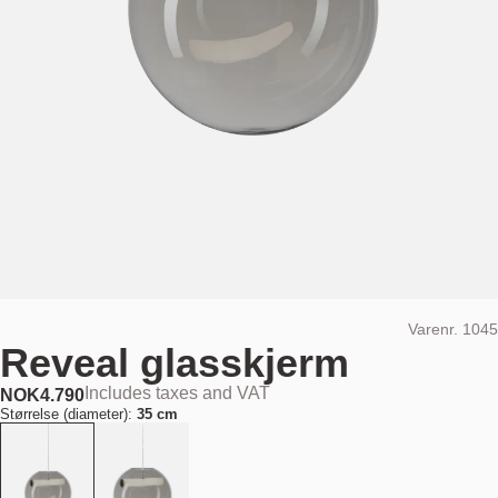
Varenr.
1045
Reveal glasskjerm
Includes taxes and VAT
NOK
4.790
Størrelse (diameter):
35 cm