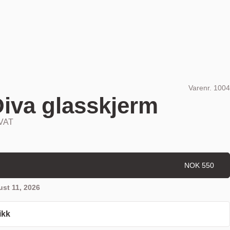
Varenr.
1004
iva glasskjerm
 VAT
NOK 550
st 11, 2026
ikk