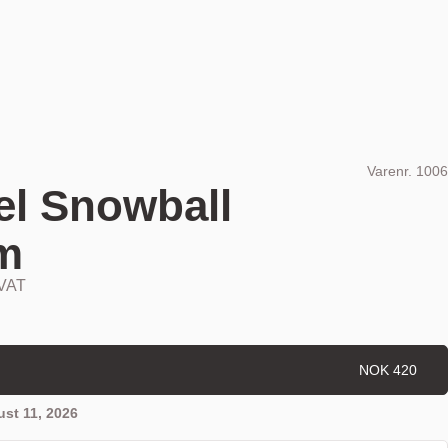
Varenr.
1006
el Snowball
rm
 VAT
NOK 420
st 11, 2026