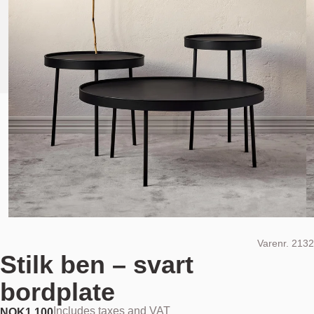
Varenr.
2132
Stilk ben – svart
bordplate
Includes taxes and VAT
NOK
1.100