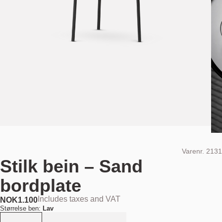
Varenr.
2131
Stilk bein – Sand
bordplate
Includes taxes and VAT
NOK
1.100
Størrelse ben:
Lav