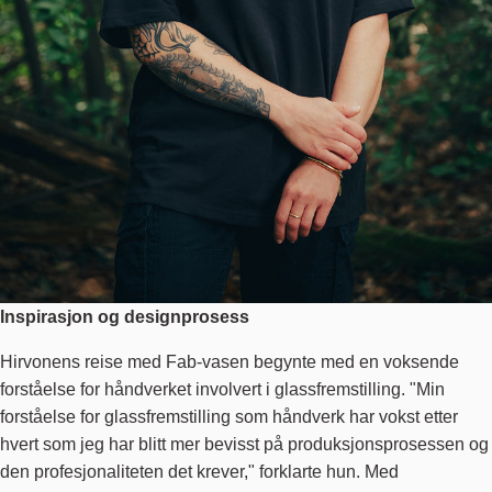
Inspirasjon og designprosess
Hirvonens reise med Fab-vasen begynte med en voksende
forståelse for håndverket involvert i glassfremstilling. "Min
forståelse for glassfremstilling som håndverk har vokst etter
hvert som jeg har blitt mer bevisst på produksjonsprosessen og
den profesjonaliteten det krever," forklarte hun. Med