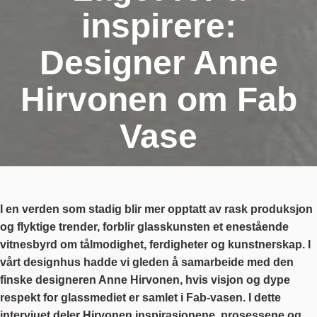
inspirere:
Designer Anne
Hirvonen om Fab
Vase
I en verden som stadig blir mer opptatt av rask produksjon
og flyktige trender, forblir glasskunsten et enestående
vitnesbyrd om tålmodighet, ferdigheter og kunstnerskap. I
vårt designhus hadde vi gleden å samarbeide med den
finske designeren Anne Hirvonen, hvis visjon og dype
respekt for glassmediet er samlet i Fab-vasen. I dette
intervjuet deler Hirvonen inspirasjonene, prosessene og