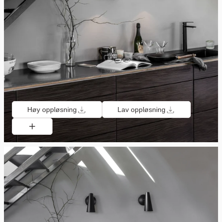
Høy oppløsning
Lav oppløsning