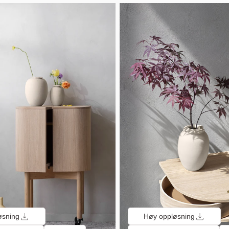
øsning
Høy oppløsning