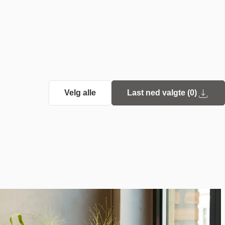
Velg alle
Last ned valgte (
0
)