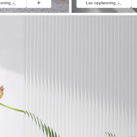
øsning
Lav oppløsning