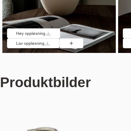
Høy oppløsning
Lav oppløsning
Produktbilder