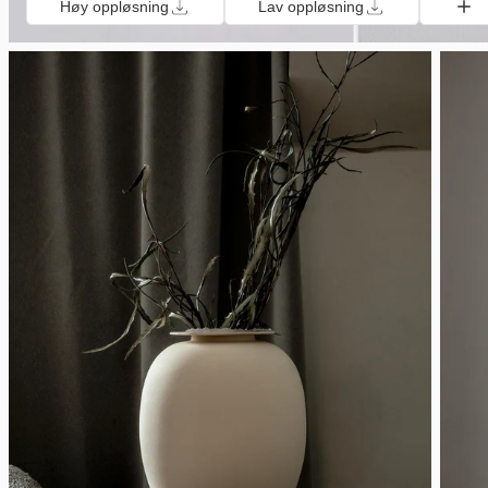
Høy oppløsning
Lav oppløsning