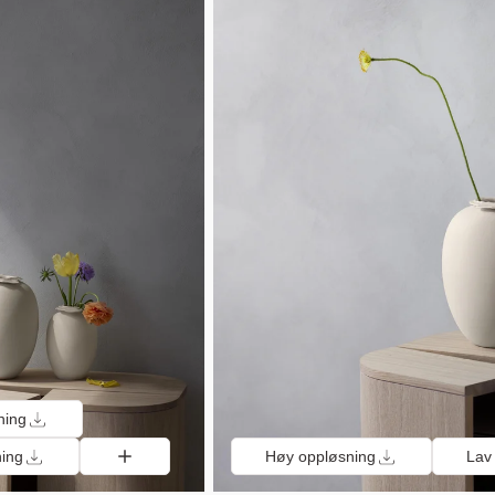
ning
ning
Høy oppløsning
Lav