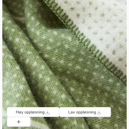
Høy oppløsning
Lav oppløsning