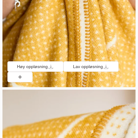
Høy oppløsning
Lav oppløsning