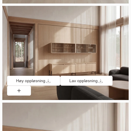
Høy oppløsning
Lav oppløsning