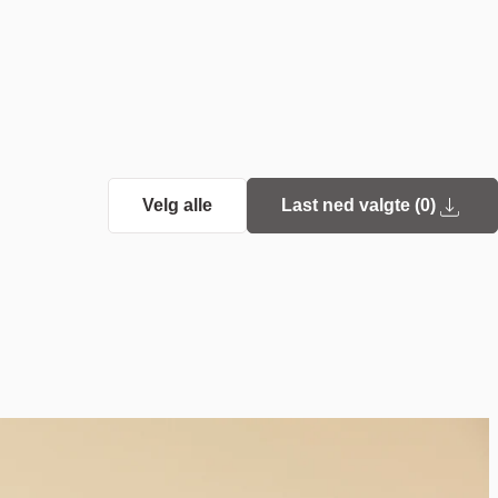
Velg alle
Last ned valgte (
0
)