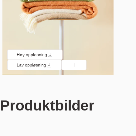
Høy oppløsning
Lav oppløsning
Produktbilder