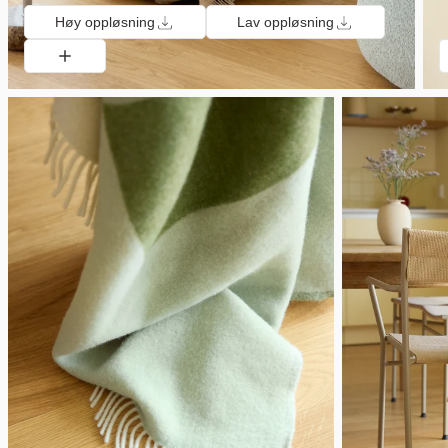
Høy oppløsning
Lav oppløsning