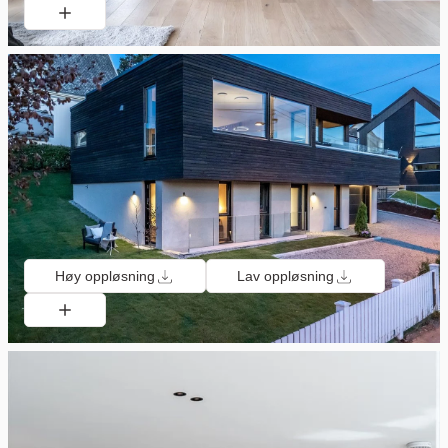
Høy oppløsning
Lav oppløsning