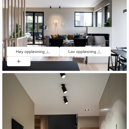
Høy oppløsning
Lav oppløsning