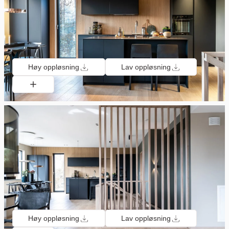
Høy oppløsning
Lav oppløsning
Høy oppløsning
Lav oppløsning