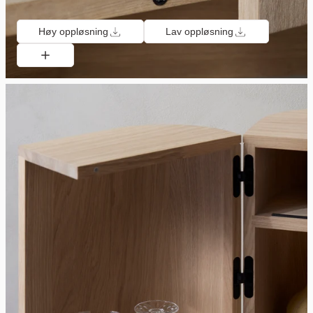
Høy oppløsning
Lav oppløsning