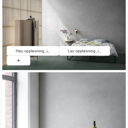
Høy oppløsning
Lav oppløsning