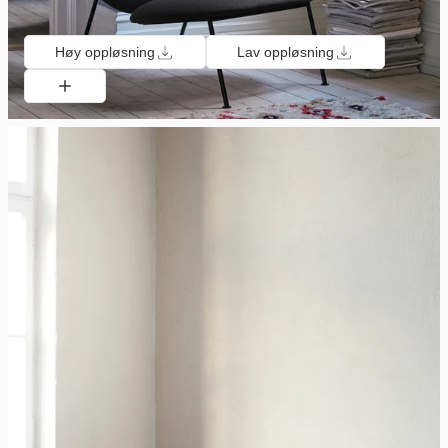
Høy oppløsning
Lav oppløsning