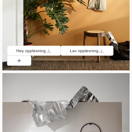
Høy oppløsning
Lav oppløsning