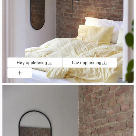
Høy oppløsning
Lav oppløsning