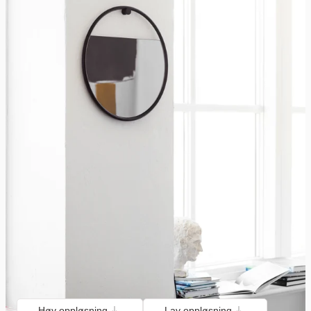
Høy oppløsning
Lav oppløsning