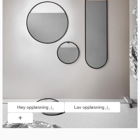
Høy oppløsning
Lav oppløsning