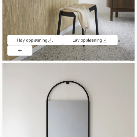
Høy oppløsning
Lav oppløsning