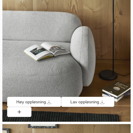
Høy oppløsning
Lav oppløsning