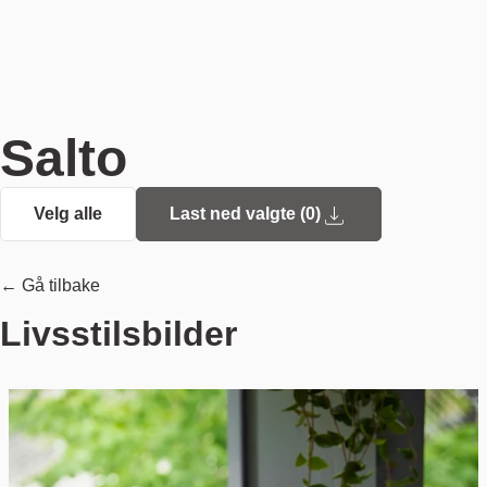
Salto
Velg alle
Last ned valgte (
0
)
← Gå tilbake
Livsstilsbilder