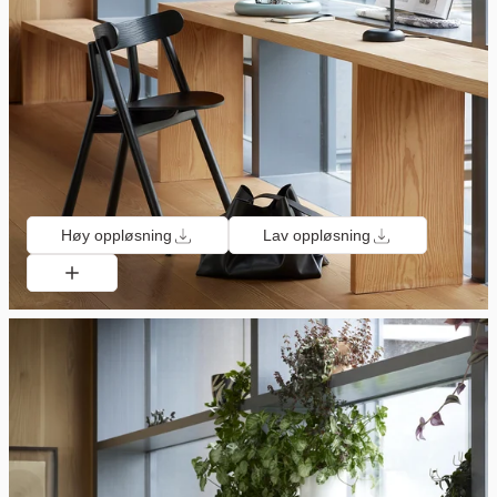
Høy oppløsning
Lav oppløsning