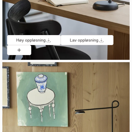
Høy oppløsning
Lav oppløsning