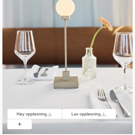
Høy oppløsning
Lav oppløsning