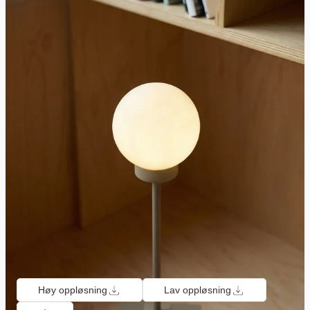
Høy oppløsning
Lav oppløsning