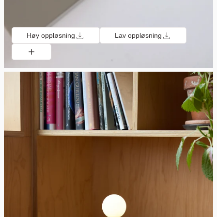
Høy oppløsning
Lav oppløsning