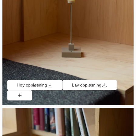
Høy oppløsning
Lav oppløsning