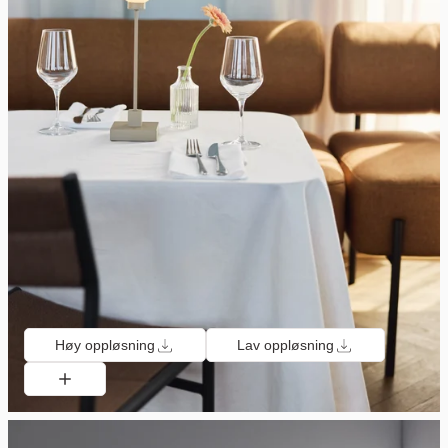
Høy oppløsning
Lav oppløsning