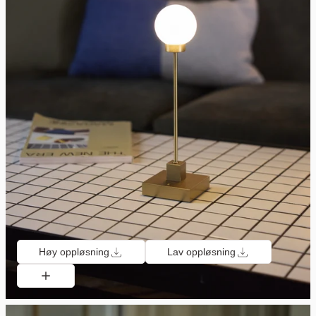
Høy oppløsning
Lav oppløsning